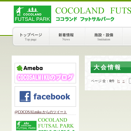
大会情報
ページ
全：
0
件
|<
<
@COCOSALmiku からのツイート