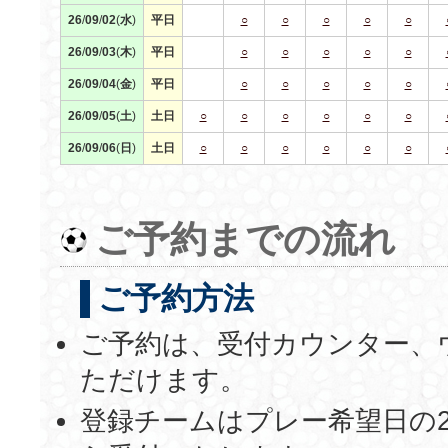
26
/
09
/
02
(
水
)
平日
○
○
○
○
○
26
/
09
/
03
(
木
)
平日
○
○
○
○
○
26
/
09
/
04
(
金
)
平日
○
○
○
○
○
26
/
09
/
05
(
土
)
土日
○
○
○
○
○
○
26
/
09
/
06
(
日
)
土日
○
○
○
○
○
○
ご予約までの流れ
ご予約方法
ご予約は、受付カウンター、
ただけます。
登録チームはプレー希望日の